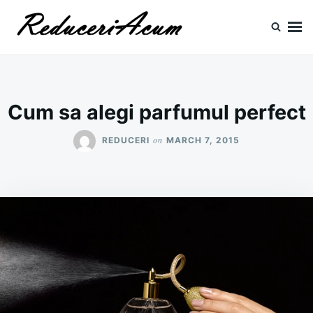
Skip
Search
to
for:
content
Reduceri si Promotii
Cataloage Produse, Reduceri, Promotii
Cum sa alegi parfumul perfect
on
REDUCERI
MARCH 7, 2015