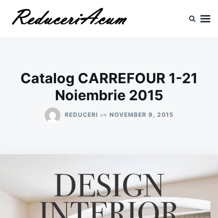
Skip
Search
to
for:
content
Reduceri si Promotii
Cataloage Produse, Reduceri, Promotii
Catalog CARREFOUR 1-21
Noiembrie 2015
on
REDUCERI
NOVEMBER 9, 2015