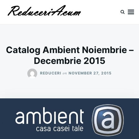
Skip
Search
to
for:
content
Reduceri si Promotii
Cataloage Produse, Reduceri, Promotii
Catalog Ambient Noiembrie –
Decembrie 2015
on
REDUCERI
NOVEMBER 27, 2015