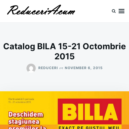
Skip
Search
to
for:
content
Reduceri si Promotii
Cataloage Produse, Reduceri, Promotii
Catalog BILA 15-21 Octombrie
2015
on
REDUCERI
NOVEMBER 6, 2015