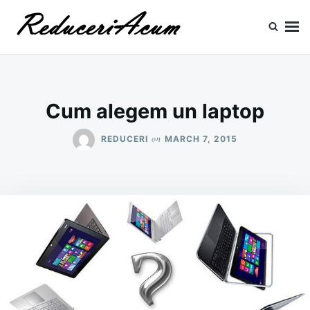
Skip
Search
to
for:
content
Reduceri si Promotii
Cataloage Produse, Reduceri, Promotii
Cum alegem un laptop
on
REDUCERI
MARCH 7, 2015