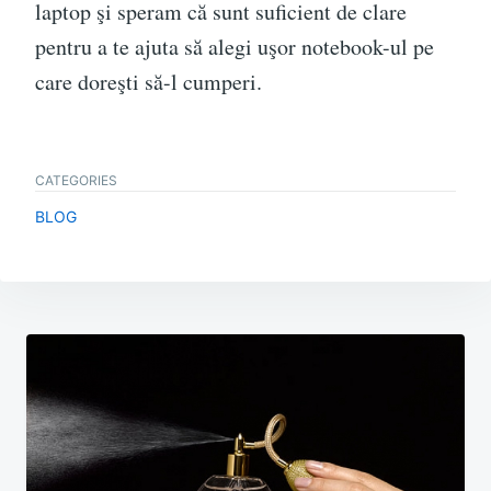
laptop şi speram că sunt suficient de clare
pentru a te ajuta să alegi uşor notebook-ul pe
care doreşti să-l cumperi.
CATEGORIES
BLOG
Post
navigation