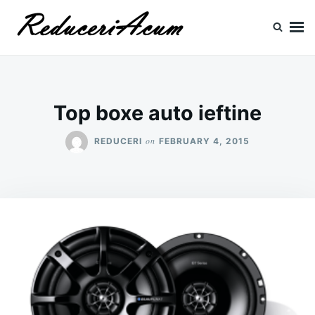
Skip
Search
to
for:
content
Reduceri si Promotii
Cataloage Produse, Reduceri, Promotii
Top boxe auto ieftine
on
REDUCERI
FEBRUARY 4, 2015